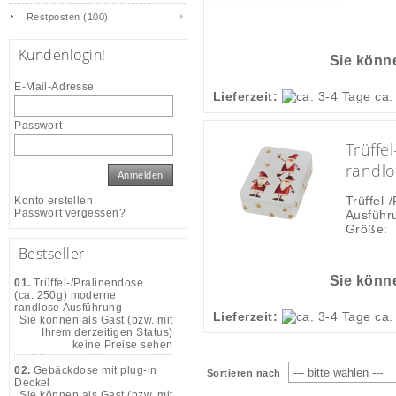
Restposten (100)
Kundenlogin!
Sie könne
E-Mail-Adresse
Lieferzeit:
ca.
Passwort
Trüffe
randl
Anmelden
Trüffel-
Konto erstellen
Passwort vergessen?
Ausführu
Größe:
Bestseller
Sie könne
01.
Trüffel-/Pralinendose
(ca. 250g) moderne
randlose Ausführung
Lieferzeit:
ca.
Sie können als Gast (bzw. mit
Ihrem derzeitigen Status)
keine Preise sehen
02.
Gebäckdose mit plug-in
Sortieren nach
Deckel
Sie können als Gast (bzw. mit