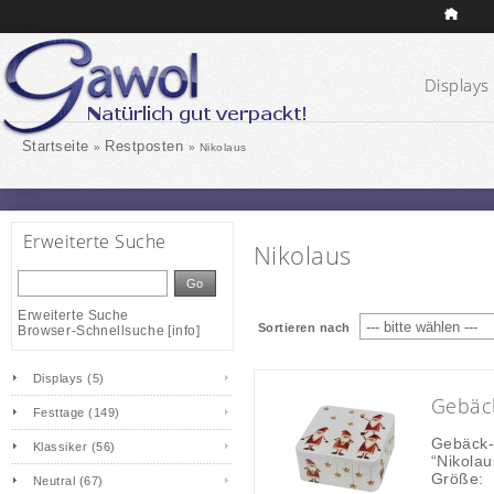
Displays 
Startseite
Restposten
»
»
Nikolaus
Erweiterte Suche
Nikolaus
Go
Erweiterte Suche
Sortieren nach
Browser-Schnellsuche
[
info
]
Displays (5)
Gebäck
Festtage (149)
Gebäck-
Klassiker (56)
“Nikolau
Größe:
Neutral (67)