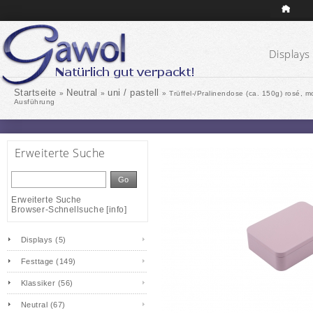
Displays 
Startseite
Neutral
uni / pastell
»
»
»
Trüffel-/Pralinendose (ca. 150g) rosé, 
Ausführung
Erweiterte Suche
Go
Erweiterte Suche
Browser-Schnellsuche
[
info
]
Displays (5)
Festtage (149)
Klassiker (56)
Neutral (67)