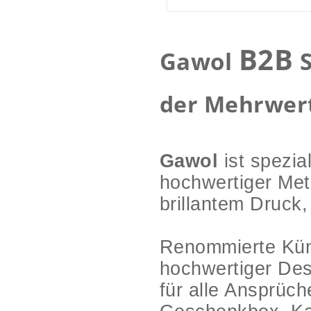
B2B
Gawol
S
der Mehrwert
Gawol
ist spezia
hochwertiger Met
brillantem Druck,
Renommierte Küns
hochwertiger De
für alle Ansprüc