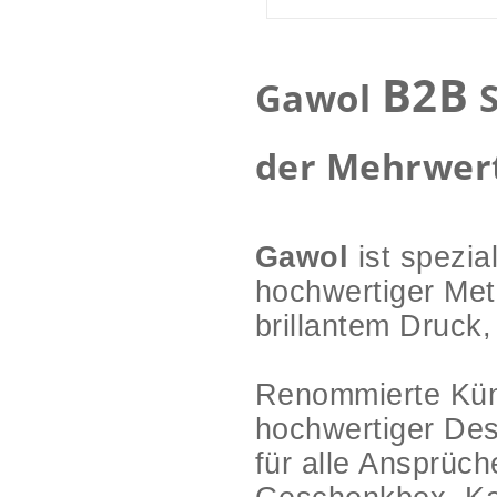
B2B
Gawol
S
der Mehrwert
Gawol
ist spezia
hochwertiger Met
brillantem Druck,
Renommierte Küns
hochwertiger De
für alle Ansprüc