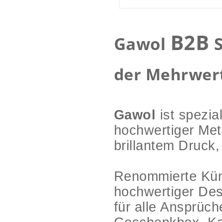
B2B
Gawol
S
der Mehrwert
Gawol
ist spezia
hochwertiger Met
brillantem Druck,
Renommierte Küns
hochwertiger De
für alle Ansprüc