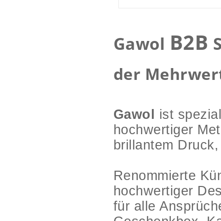
B2B
Gawol
S
der Mehrwert
Gawol
ist spezia
hochwertiger Met
brillantem Druck,
Renommierte Küns
hochwertiger De
für alle Ansprüc