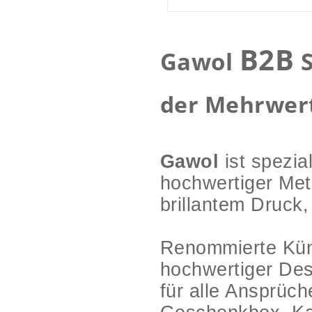
B2B
Gawol
S
der Mehrwert
Gawol
ist spezia
hochwertiger Met
brillantem Druck,
Renommierte Küns
hochwertiger De
für alle Ansprüc