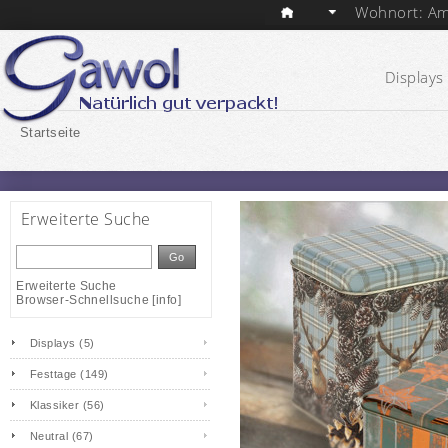
Wohnort: Am
Displays 
Startseite
Erweiterte Suche
Go
Erweiterte Suche
Browser-Schnellsuche
[
info
]
Displays (5)
Festtage (149)
Klassiker (56)
Neutral (67)