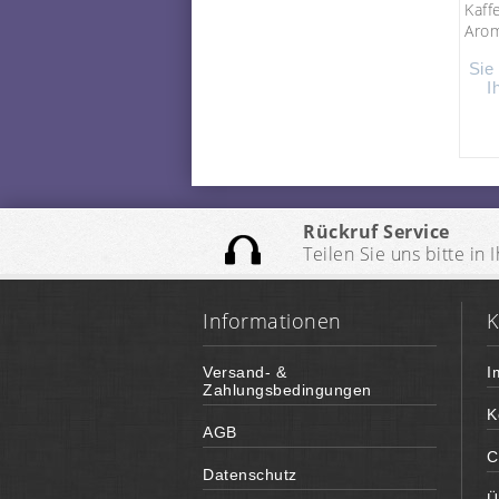
Kaff
Arom
Sie
I
Rückruf Service
Teilen Sie uns bitte i
Informationen
K
Versand- &
I
Zahlungsbedingungen
K
AGB
C
Datenschutz
Ü