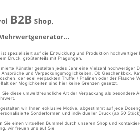
B2B
wol
Shop,
Mehrwertgenerator...
ist spezialisiert auf die Entwicklung und Produktion hochwertige
ntem Druck, größtenteils mit Prägungen.
ierte Künstler gestalten jedes Jahr eine Vielzahl hochwertiger 
le Ansprüche und Verpackungsmöglichkeiten. Ob Geschenkbox, Ka
döschen, der edel verpackten Trüffel / Pralinen oder der Flasche
elfalt der Möglichkeiten sind hier keine Grenzen gesetzt.
 Sie diese umweltfreundliche Art der Verpackung als besondere A
hrwert.
gestalten wir Ihnen exklusive Motive, abgestimmt auf jede Dosen
ersonalisierte Sonderformen und individueller Druck (ab 50 Stück)
 Sie einen virtuellen Bummel durch unseren Shop und kontaktier
ng, wir freuen uns auf Sie.