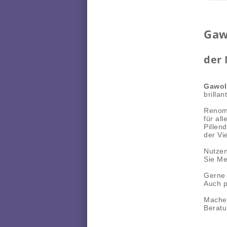
Ga
der 
Gawol
brilla
Renomm
für al
Pillen
der Vi
Nutzen
Sie Me
Gerne 
Auch p
Machen
Beratu