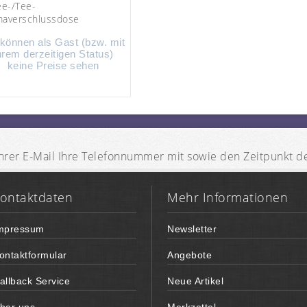
ee-/Tee-
averschlussdose
 können als Gast (bzw. mit
hrem derzeitigen Status)
keine Preise sehen
n Ihrer E-Mail Ihre Telefonnummer mit sowie den Zeitpunkt 
ontaktdaten
Mehr Informationen
mpressum
Newsletter
ontaktformular
Angebote
allback Service
Neue Artikel
ber uns
Merkzettel