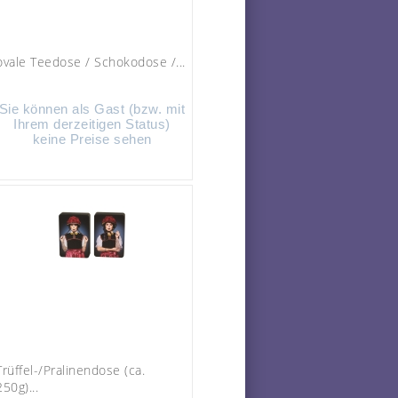
ovale Teedose / Schokodose /...
Sie können als Gast (bzw. mit
Ihrem derzeitigen Status)
keine Preise sehen
Trüffel-/Pralinendose (ca.
250g)...