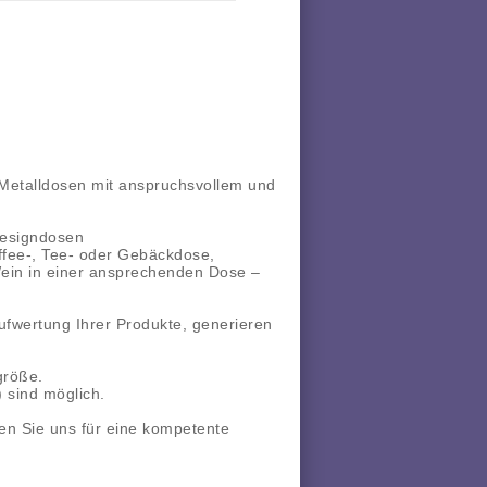
r Metalldosen mit anspruchsvollem und
Designdosen
ffee-, Tee- oder Gebäckdose,
 Wein in einer ansprechenden Dose –
ufwertung Ihrer Produkte, generieren
größe.
 sind möglich.
en Sie uns für eine kompetente