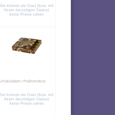
Sie können als Gast (bzw. mit
Ihrem derzeitigen Status)
keine Preise sehen
Schokoladen-/Pralinendose
Sie können als Gast (bzw. mit
Ihrem derzeitigen Status)
keine Preise sehen