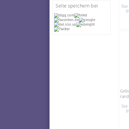
Seite speichern bei
Sie
I
Gebä
randl
Sie
I