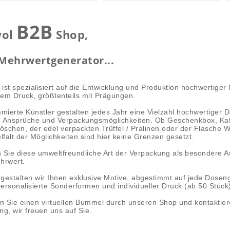
B2B
wol
Shop,
Mehrwertgenerator...
ist spezialisiert auf die Entwicklung und Produktion hochwertige
ntem Druck, größtenteils mit Prägungen.
ierte Künstler gestalten jedes Jahr eine Vielzahl hochwertiger 
le Ansprüche und Verpackungsmöglichkeiten. Ob Geschenkbox, Ka
döschen, der edel verpackten Trüffel / Pralinen oder der Flasche
elfalt der Möglichkeiten sind hier keine Grenzen gesetzt.
 Sie diese umweltfreundliche Art der Verpackung als besondere A
hrwert.
gestalten wir Ihnen exklusive Motive, abgestimmt auf jede Dosen
ersonalisierte Sonderformen und individueller Druck (ab 50 Stück)
 Sie einen virtuellen Bummel durch unseren Shop und kontaktier
ng, wir freuen uns auf Sie.