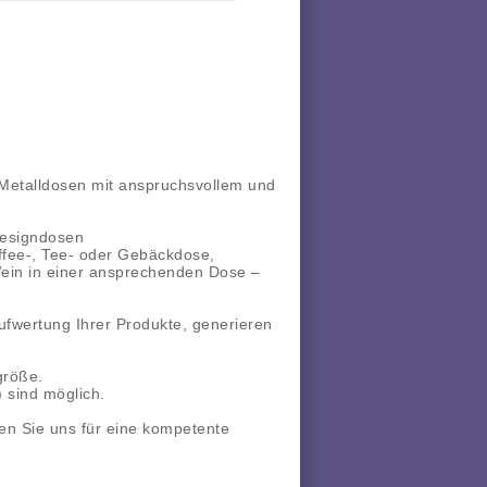
r Metalldosen mit anspruchsvollem und
Designdosen
ffee-, Tee- oder Gebäckdose,
 Wein in einer ansprechenden Dose –
ufwertung Ihrer Produkte, generieren
größe.
 sind möglich.
en Sie uns für eine kompetente