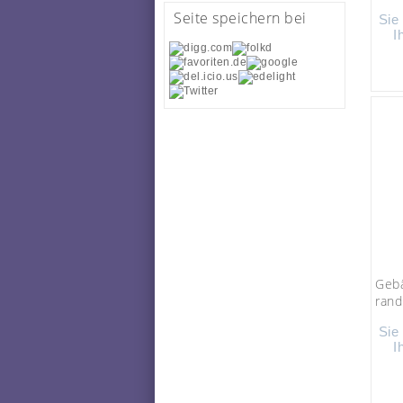
Seite speichern bei
Sie
I
Gebä
randl
Sie
I