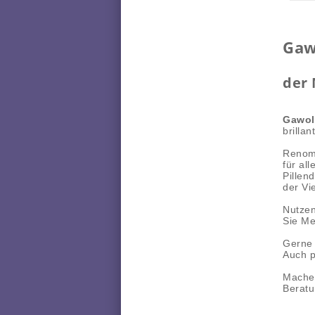
Ga
der 
Gawol
brilla
Renomm
für al
Pillen
der Vi
Nutzen
Sie Me
Gerne 
Auch p
Machen
Beratu