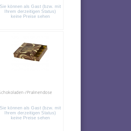
Sie können als Gast (bzw. mit
Ihrem derzeitigen Status)
keine Preise sehen
Schokoladen-/Pralinendose
Sie können als Gast (bzw. mit
Ihrem derzeitigen Status)
keine Preise sehen