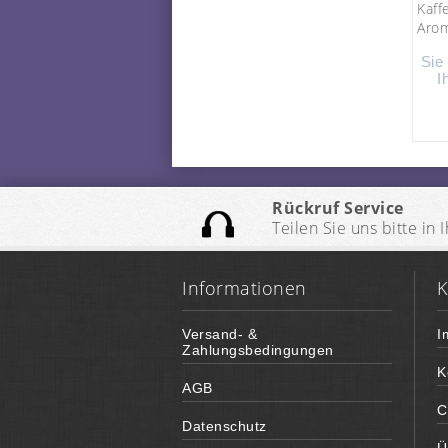
Kaff
Arom
Sie
I
Rückruf Service
Teilen Sie uns bitte i
Informationen
K
Versand- &
I
Zahlungsbedingungen
K
AGB
C
Datenschutz
Ü