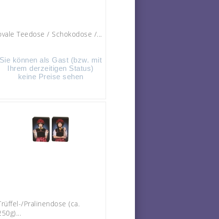
ovale Teedose / Schokodose /...
Sie können als Gast (bzw. mit
Ihrem derzeitigen Status)
keine Preise sehen
Trüffel-/Pralinendose (ca.
250g)...