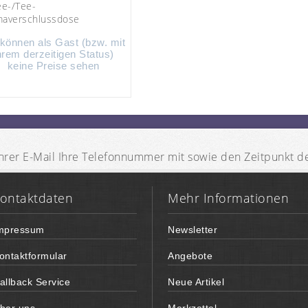
ee-/Tee-
averschlussdose
 können als Gast (bzw. mit
hrem derzeitigen Status)
keine Preise sehen
n Ihrer E-Mail Ihre Telefonnummer mit sowie den Zeitpunkt 
ontaktdaten
Mehr Informationen
mpressum
Newsletter
ontaktformular
Angebote
allback Service
Neue Artikel
ber uns
Merkzettel