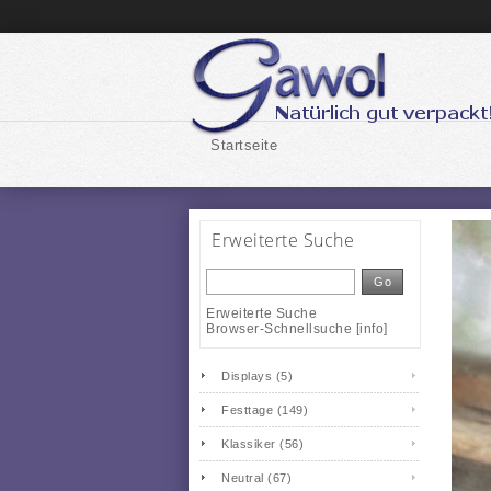
Startseite
Erweiterte Suche
Go
Erweiterte Suche
Browser-Schnellsuche
[
info
]
Displays (5)
Festtage (149)
Klassiker (56)
Neutral (67)