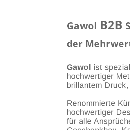
B2B
Gawol
S
der Mehrwert
Gawol
ist spezia
hochwertiger Met
brillantem Druck,
Renommierte Küns
hochwertiger De
für alle Ansprüc